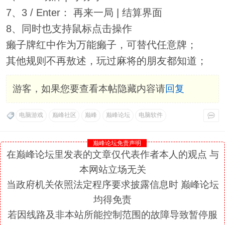
7、3 / Enter： 再来一局 | 结算界面
8、同时也支持鼠标点击操作
癞子牌红中作为万能癞子，可替代任意牌；
其他规则不再敖述，玩过麻将的朋友都知道；
游客，如果您要查看本帖隐藏内容请
回复
电脑游戏
巅峰社区
巅峰
巅峰论坛
电脑软件
巅峰论坛免责声明
在巅峰论坛里发表的文章仅代表作者本人的观点 与
本网站立场无关
当政府机关依照法定程序要求披露信息时 巅峰论坛
均得免责
若因线路及非本站所能控制范围的故障导致暂停服