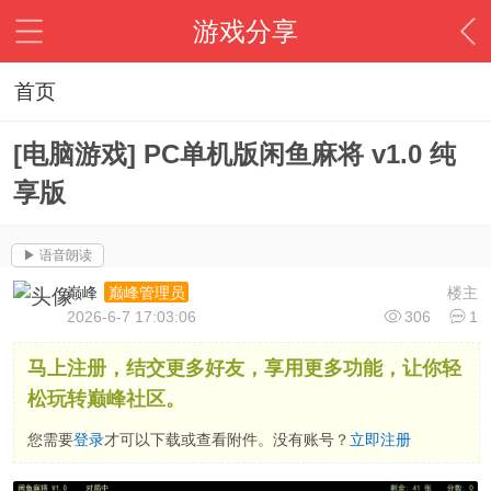
游戏分享
首页
[电脑游戏] PC单机版闲鱼麻将 v1.0 纯
享版
▶ 语音朗读
巅峰
楼主
巅峰管理员
2026-6-7 17:03:06
306
1
马上注册，结交更多好友，享用更多功能，让你轻
松玩转巅峰社区。
您需要
登录
才可以下载或查看附件。没有账号？
立即注册