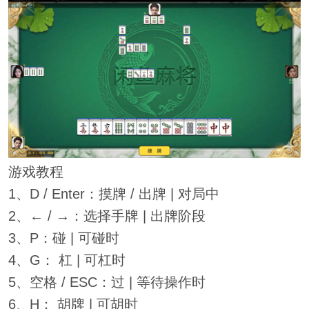
游戏教程
1、D / Enter：摸牌 / 出牌 | 对局中
2、← / →：选择手牌 | 出牌阶段
3、P：碰 | 可碰时
4、G： 杠 | 可杠时
5、空格 / ESC：过 | 等待操作时
6、H： 胡牌 | 可胡时