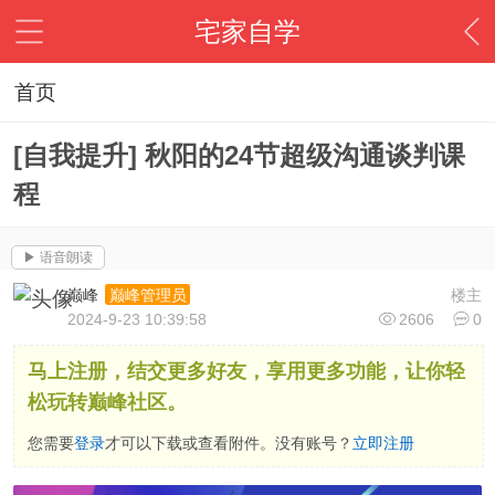
宅家自学
首页
[自我提升] 秋阳的24节超级沟通谈判课
程
▶ 语音朗读
巅峰
楼主
巅峰管理员
2024-9-23 10:39:58
2606
0
马上注册，结交更多好友，享用更多功能，让你轻
松玩转巅峰社区。
您需要
登录
才可以下载或查看附件。没有账号？
立即注册